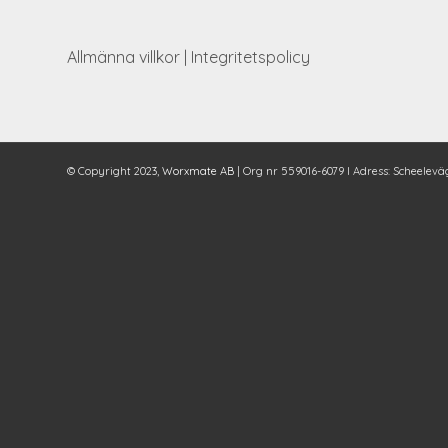
Allmänna villkor
|
Integritetspolicy
© Copyright 2023,
Worxmate AB
| Org nr 559016-6079 I Adress: Scheeleväg