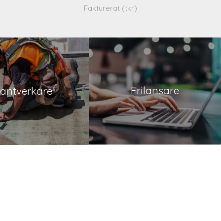
Fakturerat (tkr)
Frilansare
antverkare