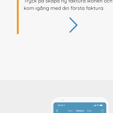
Tryck på skapa ny faktura ikonen och
kom igång med din första faktura