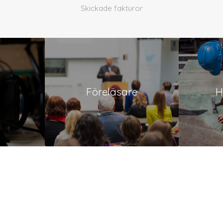
Skickade fakturor
Föreläsare
H