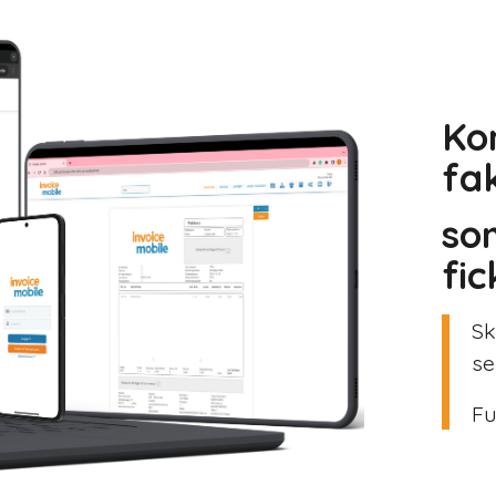
Ko
fa
so
fic
Sk
se
Fu