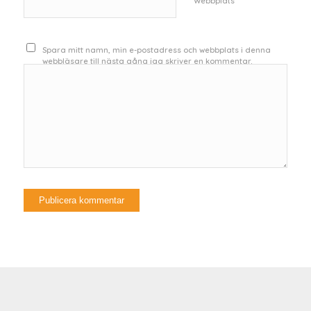
Webbplats
Spara mitt namn, min e-postadress och webbplats i denna
webbläsare till nästa gång jag skriver en kommentar.