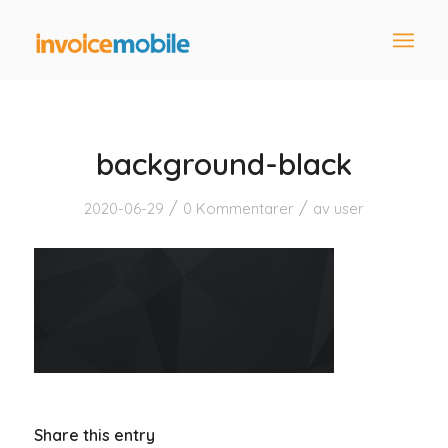
background-black
/
/
2020-06-29
0 Kommentarer
av
user
Share this entry