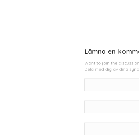
Lämna en komm
Want to join the discussio
Dela med dig av dina synp