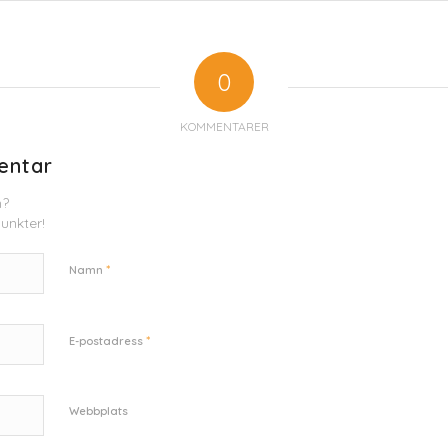
0
KOMMENTARER
entar
n?
unkter!
*
Namn
*
E-postadress
Webbplats