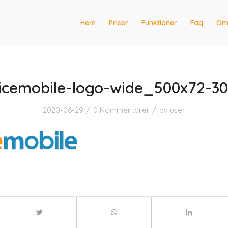
Hem
Priser
Funktioner
Faq
Om
icemobile-logo-wide_500x72-3
/
/
2020-06-29
0 Kommentarer
av
user