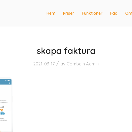
Hem
Priser
Funktioner
Faq
Om
skapa faktura
/
2021-03-17
av
Combain Admin